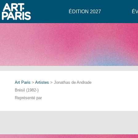
ÉDITION 2027
É
Art Paris
>
Artistes
> Jonathas de Andrade
Brésil (1982-)
Représenté par