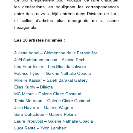
Ce prix a également pour vocation de faire dialoguer
les générations, en soulignant les correspondances
entre des œuvres déjà entrées dans l’histoire de l'art,
et celles d'artistes plus émergents de la scène
hexagonale.
Les 16 artistes nommés :
Juliette Agnel
–
Clémentine de la Féronnière
Joël Andrianomearisoa
–
Almine Rech
Léo Fourdrinier
–
Les filles du calvaire
Fabrice Hyber
–
Galerie Nathalie Obadia
Mireille Kassar
–
Saleh Barakat Gallery
Elias Kurdy
–
Dilecta
MC Mitout
–
Galerie Claire Gastaud
Tania Mouraud
–
Galerie Claire Gastaud
Julie Navarro
–
Galerie Wagner
Sara Ouhaddou
–
Galerie Polaris
Laure Prouvost
–
Galerie Nathalie Obadia
Luca Resta
–
Yvon Lambert