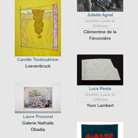
Juliette Agnel
LEASING à partir de
234€/mois
Clémentine de la
Féronnière
Camille Tsvétoukhine
Loevenbruck
Luca Resta
LEASING à partir de
126€/mois
Yvon Lambert
Laure Prouvost
Galerie Nathalie
Obadia