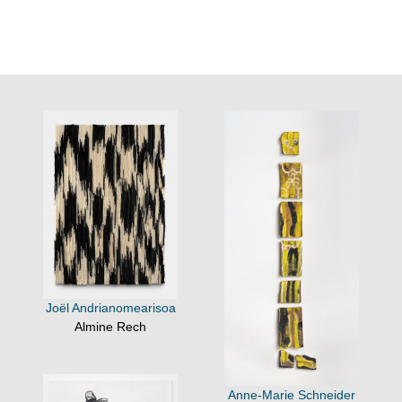
Joël Andrianomearisoa
Almine Rech
Anne-Marie Schneider