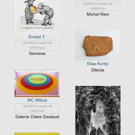
LEASING à partir de
469€/mois
Michel Rein
Ernest T.
LEASING à partir de
469€/mois
Semiose
Elias Kurdy
Dilecta
MC Mitout
LEASING à partir de
126€/mois
Galerie Claire Gastaud