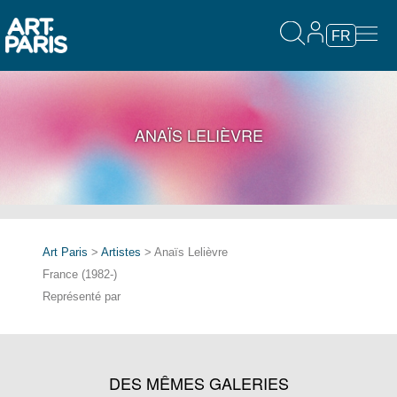
FR
ANAÏS LELIÈVRE
Art Paris
>
Artistes
> Anaïs Lelièvre
France (1982-)
Représenté par
DES MÊMES GALERIES