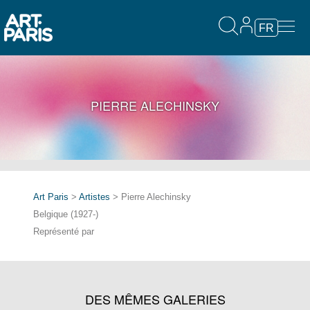
FR
PIERRE ALECHINSKY
Art Paris
>
Artistes
> Pierre Alechinsky
Belgique (1927-)
Représenté par
DES MÊMES GALERIES