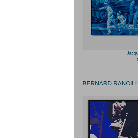
Jacq
BERNARD RANCILLA