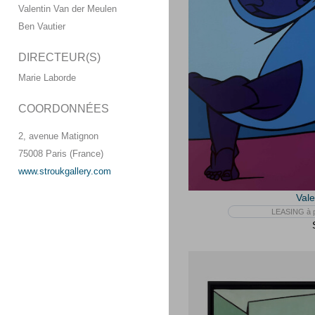
Valentin Van der Meulen
Ben Vautier
DIRECTEUR(S)
Marie Laborde
COORDONNÉES
2, avenue Matignon
75008 Paris (France)
www.stroukgallery.com
Vale
LEASING à p