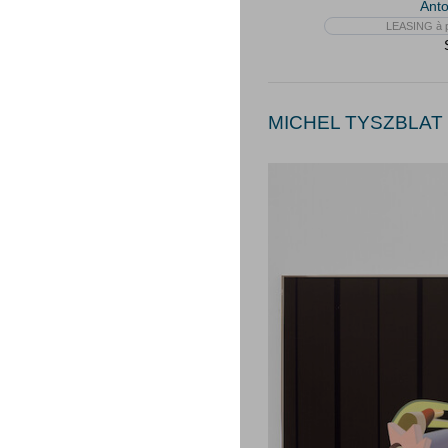
Anto
LEASING à p
MICHEL TYSZBLAT 