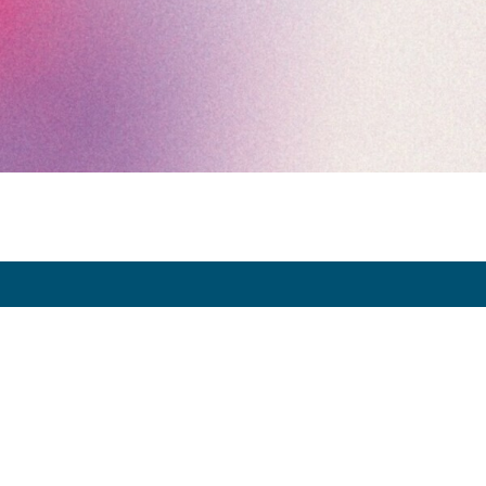
Exhibitor Dashboard
Invitation
Press Space