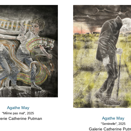
Agathe May
"Même pas mal", 2025
Agathe May
erie Catherine Putman
"Sentinelle", 2025
Galerie Catherine Pu