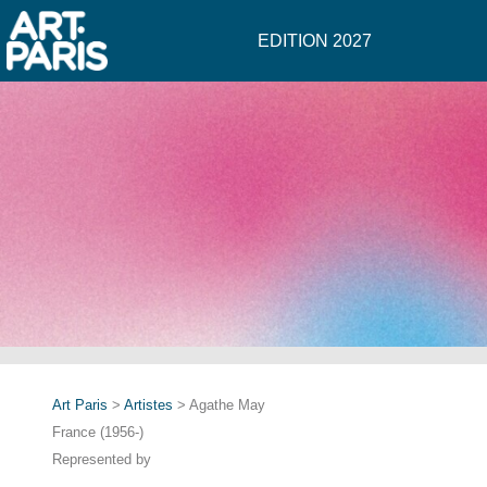
EDITION 2027
Art Paris
>
Artistes
> Agathe May
France (1956-)
Represented by